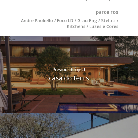
parceiros
Andre Paoliello /
Foco LD /
Grau Eng
/ Steluti /
Kitchens / Luzes e Cores
Previous Project
casa do tênis