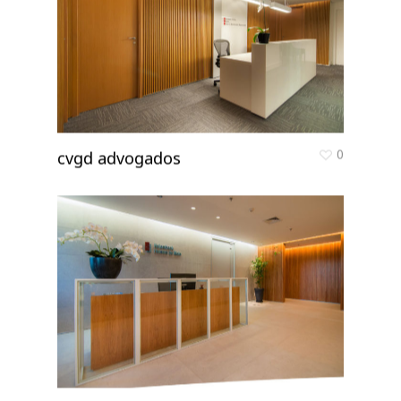
0
cvgd advogados