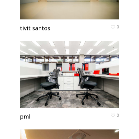
0
tivit santos
0
pml